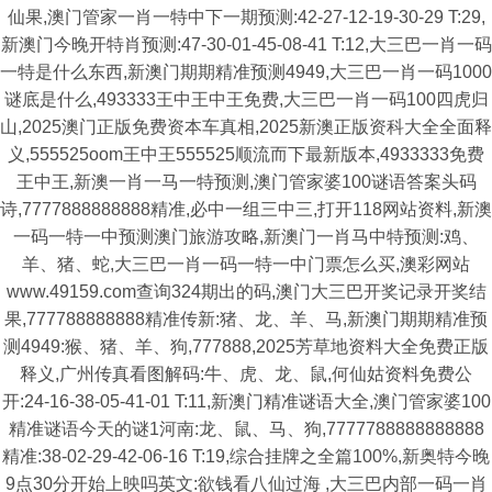
仙果,澳门管家一肖一特中下一期预测:42-27-12-19-30-29 T:29,
新澳门今晚开特肖预测:47-30-01-45-08-41 T:12,大三巴一肖一码
一特是什么东西,新澳门期期精准预测4949,大三巴一肖一码1000
谜底是什么,493333王中王中王免费,大三巴一肖一码100四虎归
山,2025澳门正版免费资本车真相,2025新澳正版资科大全全面释
义,555525oom王中王555525顺流而下最新版本,4933333免费
王中王,新澳一肖一马一特预测,澳门管家婆100谜语答案头码
诗,7777888888888精准,必中一组三中三,打开118网站资料,新澳
一码一特一中预测澳门旅游攻略,新澳门一肖马中特预测:鸡、
羊、猪、蛇,大三巴一肖一码一特一中门票怎么买,澳彩网站
www.49159.com查询324期出的码,澳门大三巴开奖记录开奖结
果,777788888888精准传新:猪、龙、羊、马,新澳门期期精准预
测4949:猴、猪、羊、狗,777888,2025芳草地资料大全免费正版
释义,广州传真看图解码:牛、虎、龙、鼠,何仙姑资料免费公
开:24-16-38-05-41-01 T:11,新澳门精准谜语大全,澳门管家婆100
精准谜语今天的谜1河南:龙、鼠、马、狗,7777788888888888
精准:38-02-29-42-06-16 T:19,综合挂牌之全篇100%,新奥特今晚
9点30分开始上映吗英文:欲钱看八仙过海 ,大三巴内部一码一肖