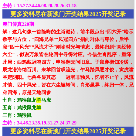
主特：15.27.34.46.08.20.28.26.31.18
更多资料尽在新澳门开奖结果2025开奖记录
澳门传真220期
解：这几句像一首隐晦的生肖谜诗，前半段点出“四六开”暗示
数字与方位，“四海兄弟”“凤冠四方”指向群体与尊位，后半
段“四十风光”“风流才子”则喻时光与情态，最终归到“真经转
六尘”，似说万象皆在轮回中寻得对应。今借生肖乱序，重绎
此局：酉鸡戴冠鸣四方，申猴翻云问旧章。子鼠穿街知冷暖，
辰龙潜海纳百川。未羊回首叹流光，午马踏风逐才俊，寅虎啸
谷定阴阳。七兽各显其态——冠者非独凤，忆者不止羊，风流
才情、四十风光，皆在六尘辗转间，肖形虽异，终归一体，兄
弟四海，原是天地同参
七肖：鸡猴鼠龙
羊
马虎
五肖：鸡猴鼠龙
羊
三肖：鸡猴鼠
主特：34.46.23.35.19.31.27.24.37.29
更多资料尽在新澳门开奖结果2025开奖记录