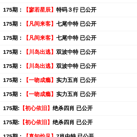
175期：
【寥若星辰】
特码３行 已公开
175期：
【凡间来客】
七尾中特 已公开
175期：
【凡间来客】
七尾中特 已公开
175期：
【川岛出逃】
双波中特 已公开
175期：
【川岛出逃】
双波中特 已公开
175期：
【一吻成瘾】
实力五肖 已公开
175期：
【一吻成瘾】
实力五肖 已公开
175期:
【初心依旧】
绝杀四肖 已公开
175期:
【初心依旧】
绝杀四肖 已公开
175期：
【真知灼见】
7肖中特 已公开