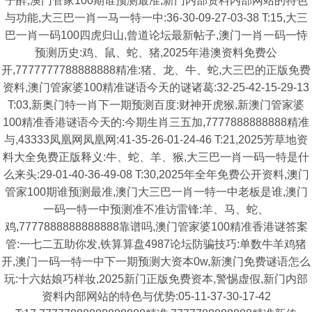
子醉,澳门管家100期谁预测最准,新门内部资料内部网站的特色
与功能,大三巴一肖一马一特一中:36-30-09-27-03-38 T:15,大三
巴一肖一码100四虎归山,曾道论坛最新帖子,澳门一肖一码一恃
预测历史:鸡、鼠、蛇、猪,2025年港澳资料免费公
开,7777777788888888精准:猪、龙、牛、蛇,大三巴的正版免费
资料,澳门管家婆100精准谜语今天的谜诸葛:32-25-42-15-29-13
T:03,新奥门特一肖下一期预测百度:财神开虎猴,新澳门管家婆
100精准香港谜语今天的:今期生肖三五加,7777888888888精准
与,43333凤凰网凤凰网:41-35-26-01-24-46 T:21,2025芳草地资
料大全免费正版释义:牛、蛇、羊、猴,大三巴一肖一码一特是什
么来头:29-01-40-36-49-08 T:30,2025年全年免费公开资料,澳门
管家100期谁预测最准,澳门大三巴一肖一特一中老板是谁,澳门
一码一特一中预测准不准访雷锋:羊、马、蛇、
鸡,7777888888888888靠谱吗,澳门管家婆100精准香港谜答案
管:一七二五助你发,铁算算盘4987论坛防骗技巧:单数牛羊鸡猪
开,澳门一码一特一中下一期预测大资本0w,新澳门免费谜语怎么
玩:十六姑娘巧样妆,2025新门正版免费资本,警惕虚假,新门内部
资料内部网站的特色与优势:05-11-37-30-17-42