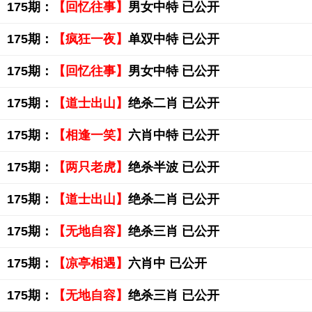
175期：
【回忆往事】
男女中特 已公开
175期：
【疯狂一夜】
单双中特 已公开
175期：
【回忆往事】
男女中特 已公开
175期：
【道士出山】
绝杀二肖 已公开
175期：
【相逢一笑】
六肖中特 已公开
175期：
【两只老虎】
绝杀半波 已公开
175期：
【道士出山】
绝杀二肖 已公开
175期：
【无地自容】
绝杀三肖 已公开
175期：
【凉亭相遇】
六肖中 已公开
175期：
【无地自容】
绝杀三肖 已公开