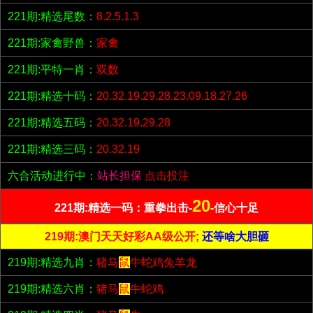
221期:精选尾数：
8.2.5.1.3
221期:家禽野兽：
家禽
221期:平特一肖：
双数
221期:精选十码：
20.32.19.29.28.23.09.18.27.26
221期:精选五码：
20.32.19.29.28
221期:精选三码：
20.32.19
六合活动进行中：
站长担保
点击投注
20
221期:精选一码：重拳出击-
-信心十足
219期:澳门天天好彩AA级公开;
还等啥大胆砸
219期:精选九肖：
猪马
鼠
牛蛇鸡兔羊龙
219期:精选六肖：
猪马
鼠
牛蛇鸡