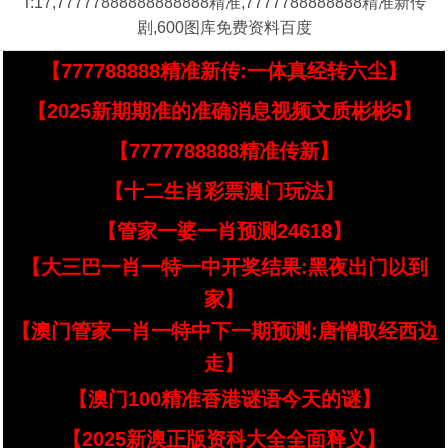
T:17,77777888888888888精准,7777788888888精准新传
剧,600图库免费资料百度
【777788888精准新传:一体真经转六尘】
【2025新期期准的准确消息视频文质彬彬5】
【7777788888精准传新】
【十二生肖彩票澳门玩法】
【管家一婆一肖预测24618】
【大三巴一肖一特一中开奖结果:黑夜出门以到
家】
【澳门管家一肖一特中下一期预测:唐憎取经西边
走】
【澳门100精准香港谜语今天的谜】
【2025新澳正版资科大全全面释义】