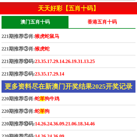
天天好彩【五肖十码】
澳门五肖十码
香港五肖十码
221期推荐⑤肖:
猴虎蛇鼠马
221期推荐③肖:
猴虎蛇
221期推荐⑩码:
23.35.17.29.14.26.19.31.13.25
221期推荐⑤码:
23.35.17.29.14
更多资料尽在新澳门开奖结果2025开奖记录
220期推荐⑤肖:
蛇
羊
狗牛鸡
220期推荐③肖:
蛇
羊
狗
220期推荐⑩码:
14.26.24.36.09.21.06.18.34.46
220期推荐⑤码:
14.26.24.36.09