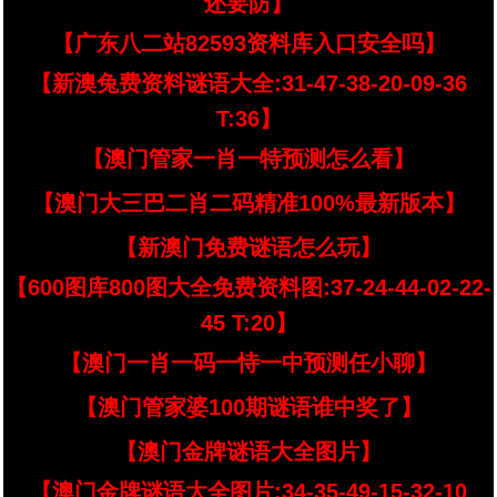
还要防】
【广东八二站82593资料库入口安全吗】
【新澳兔费资料谜语大全:31-47-38-20-09-36
T:36】
【澳门管家一肖一特预测怎么看】
【澳门大三巴二肖二码精准100%最新版本】
【新澳门免费谜语怎么玩】
【600图库800图大全免费资料图:37-24-44-02-22-
45 T:20】
【澳门一肖一码一恃一中预测任小聊】
【澳门管家婆100期谜语谁中奖了】
【澳门金牌谜语大全图片】
【澳门金牌谜语大全图片:34-35-49-15-32-10