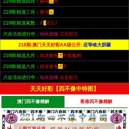
219期:精选四肖：
猪马
鼠
牛
219期:精选三肖：
猪马
鼠
219期:精选尾数：
9.
3
.8.5.7
六合活动进行中：
站长担保
点击投注
218期:澳门天天好彩AA级公开;
还等啥大胆砸
218期:精选九肖：
鸡龙猪兔
虎
牛鼠猴狗
218期:精选六肖：
鸡龙猪兔
虎
牛
六合活动进行中：
站长担保
点击投注
天天好彩【四不像中特图】
澳门四不像精解
香港四不像精解